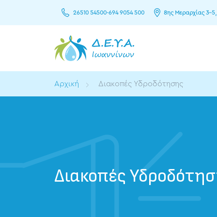
26510 54500
-
694 9054 500
8ης Μεραρχίας 3–5,
Αρχική
Διακοπές Υδροδότησης
Διακοπές Υδροδότη