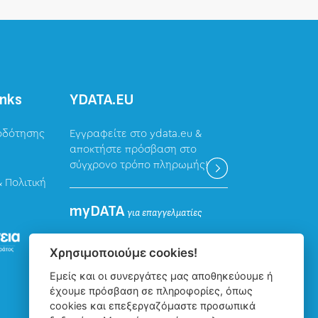
inks
ΥDATA.EU
οδότησης
Εγγραφείτε στο ydata.eu &
αποκτήστε πρόσβαση στο
σύγχρονο τρόπο πληρωμής!
 Πολιτική
myDATA
για επαγγελματίες
Καταχώρηση δεδομένων
Χρησιμοποιούμε cookies!
επαγγελματιών για την
Εμείς και οι συνεργάτες μας αποθηκεύουμε ή
ψηφιακή πλατφόρμα myDATA
έχουμε πρόσβαση σε πληροφορίες, όπως
της ΑΑΔΕ.
cookies και επεξεργαζόμαστε προσωπικά