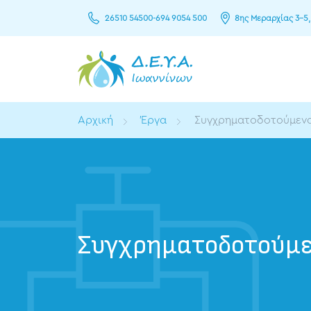
26510 54500
-
694 9054 500
8ης Μεραρχίας 3–5,
Αρχική
Έργα
Συγχρηματοδοτούμεν
Συγχρηματοδοτούμε