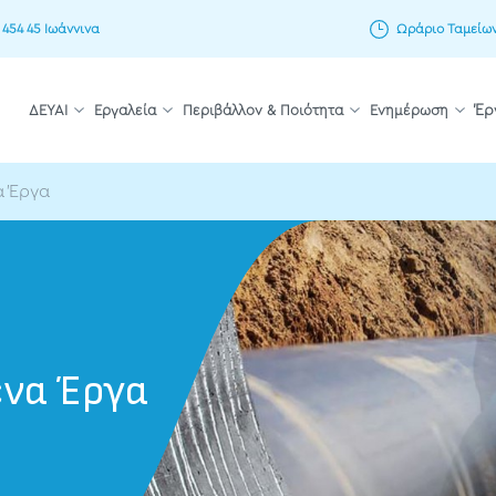
 454 45 Ιωάννινα
Ωράριο Ταμείων: 
ΔΕΥΑΙ
Εργαλεία
Περιβάλλον & Ποιότητα
Ενημέρωση
Έρ
α Έργα
να Έργα