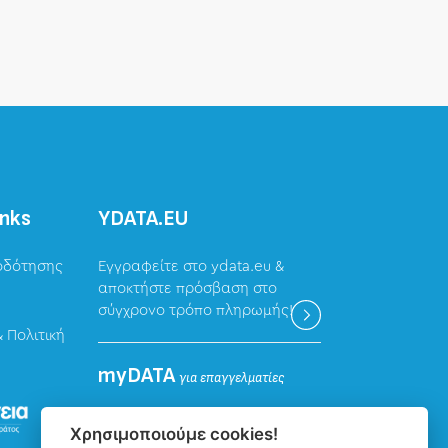
inks
ΥDATA.EU
οδότησης
Εγγραφείτε στο ydata.eu &
αποκτήστε πρόσβαση στο
σύγχρονο τρόπο πληρωμής!
 Πολιτική
myDATA
για επαγγελματίες
Καταχώρηση δεδομένων
Χρησιμοποιούμε cookies!
επαγγελματιών για την