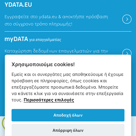
ΥDATA.EU
Εγγραφείτε στο ydata.eu & αποκτήστε πρόσβαση
στο σύγχρονο τρόπο πληρωμής!
myDATA
για επαγγελματίες
Καταχώρηση δεδομένων επαγγελματιών για την
ψηφιακή πλατφόρμα myDATA της ΑΑΔΕ.
Χρησιμοποιούμε cookies!
Εμείς και οι συνεργάτες μας αποθηκεύουμε ή έχουμε
Βρείτε μας
πρόσβαση σε πληροφορίες, όπως cookies και
επεξεργαζόμαστε προσωπικά δεδομένα. Μπορείτε
να κάνετε κλικ για να συναινέσετε στην επεξεργασία
τους.
Περισσότερες επιλογές
Αποδοχή όλων
ΔΕΥΑ Ιωαννίνων - Δημοτική Επιχείρηση Ύδρευσης Αποχέτευσης
Απόρριψη όλων
Ιωαννίνων, Copyright © 2026, All rights reserved.