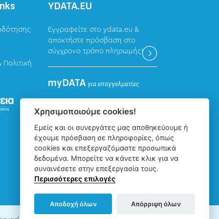
inks
ΥDATA.EU
οδότησης
Εγγραφείτε στο ydata.eu &
αποκτήστε πρόσβαση στο
σύγχρονο τρόπο πληρωμής!
 Πολιτική
myDATA
για επαγγελματίες
Καταχώρηση δεδομένων
Χρησιμοποιούμε cookies!
επαγγελματιών για την
Εμείς και οι συνεργάτες μας αποθηκεύουμε ή
ψηφιακή πλατφόρμα myDATA
έχουμε πρόσβαση σε πληροφορίες, όπως
της ΑΑΔΕ.
cookies και επεξεργαζόμαστε προσωπικά
δεδομένα. Μπορείτε να κάνετε κλικ για να
συναινέσετε στην επεξεργασία τους.
Περισσότερες επιλογές
Αποδοχή όλων
Απόρριψη όλων