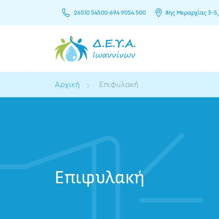
26510 54500
-
694 9054 500
8ης Μεραρχίας 3–5,
Αρχική
Επιφυλακή
Επιφυλακή