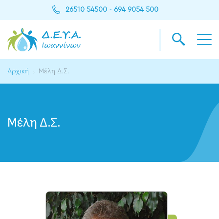
26510 54500
694 9054 500
-
Αρχική
Μέλη Δ.Σ.
Μέλη Δ.Σ.