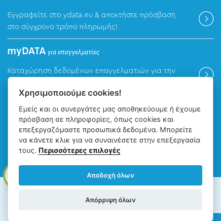
Εγγραφείτε στο ydata.eu & αποκτήστε πρόσβαση
στο σύγχρονο τρόπο πληρωμής!
myDATA
για επαγγελματίες
Καταχώρηση δεδομένων επαγγελματιών για την
ψηφιακή πλατφόρμα myDATA της ΑΑΔΕ.
Χρησιμοποιούμε cookies!
Εμείς και οι συνεργάτες μας αποθηκεύουμε ή έχουμε
Βρείτε μας
πρόσβαση σε πληροφορίες, όπως cookies και
επεξεργαζόμαστε προσωπικά δεδομένα. Μπορείτε
να κάνετε κλικ για να συναινέσετε στην επεξεργασία
τους.
Περισσότερες επιλογές
Αποδοχή όλων
ΔΕΥΑ Ιωαννίνων - Δημοτική Επιχείρηση Ύδρευσης Αποχέτευσης
Απόρριψη όλων
Ιωαννίνων, Copyright © 2026, All rights reserved.