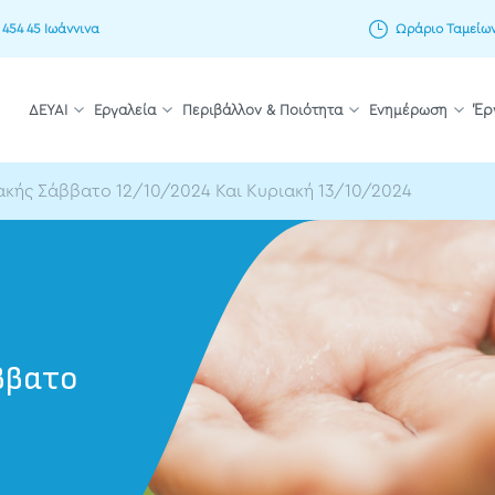
 454 45 Ιωάννινα
Ωράριο Ταμείων: 
ΔΕΥΑΙ
Εργαλεία
Περιβάλλον & Ποιότητα
Ενημέρωση
Έρ
κής Σάββατο 12/10/2024 Και Κυριακή 13/10/2024
ββατο