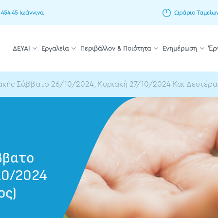
 454 45 Ιωάννινα
Ωράριο Ταμείων: 
ΔΕΥΑΙ
Εργαλεία
Περιβάλλον & Ποιότητα
Ενημέρωση
Έρ
κής Σάββατο 26/10/2024, Κυριακή 27/10/2024 Και Δευτέρα 
ββατο
10/2024
ος)