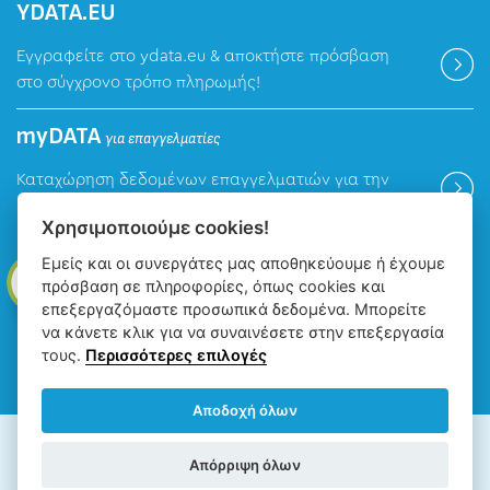
ΥDATA.EU
Εγγραφείτε στο ydata.eu & αποκτήστε πρόσβαση
στο σύγχρονο τρόπο πληρωμής!
myDATA
για επαγγελματίες
Καταχώρηση δεδομένων επαγγελματιών για την
ψηφιακή πλατφόρμα myDATA της ΑΑΔΕ.
Χρησιμοποιούμε cookies!
Εμείς και οι συνεργάτες μας αποθηκεύουμε ή έχουμε
Βρείτε μας
πρόσβαση σε πληροφορίες, όπως cookies και
επεξεργαζόμαστε προσωπικά δεδομένα. Μπορείτε
να κάνετε κλικ για να συναινέσετε στην επεξεργασία
τους.
Περισσότερες επιλογές
Αποδοχή όλων
ΔΕΥΑ Ιωαννίνων - Δημοτική Επιχείρηση Ύδρευσης Αποχέτευσης
Απόρριψη όλων
Ιωαννίνων, Copyright © 2026, All rights reserved.