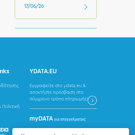
17/06/26
inks
ΥDATA.EU
οδότησης
Εγγραφείτε στο ydata.eu &
αποκτήστε πρόσβαση στο
σύγχρονο τρόπο πληρωμής!
 Πολιτική
myDATA
για επαγγελματίες
Καταχώρηση δεδομένων