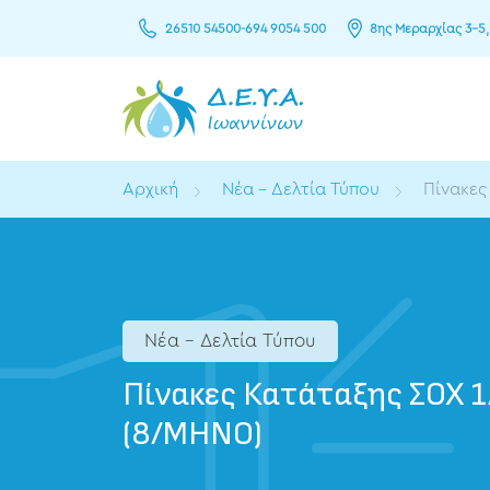
26510 54500
-
694 9054 500
8ης Μεραρχίας 3–5,
Αρχική
Νέα - Δελτία Τύπου
Πίνακες
Νέα - Δελτία Τύπου
Πίνακες Κατάταξης ΣΟΧ 
(8/ΜΗΝΟ)