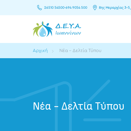
26510 54500
-
694 9054 500
8ης Μεραρχίας 3–5,
Αρχική
Νέα - Δελτία Τύπου
Νέα - Δελτία Τύπου