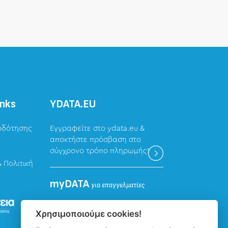
inks
ΥDATA.EU
οδότησης
Εγγραφείτε στο ydata.eu &
αποκτήστε πρόσβαση στο
σύγχρονο τρόπο πληρωμής!
 Πολιτική
myDATA
για επαγγελματίες
Καταχώρηση δεδομένων
Χρησιμοποιούμε cookies!
επαγγελματιών για την