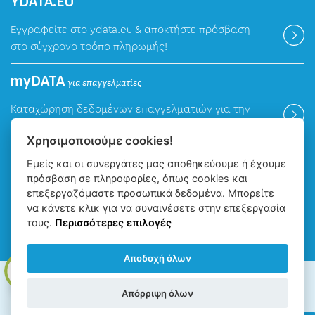
ΥDATA.EU
Εγγραφείτε στο ydata.eu & αποκτήστε πρόσβαση
στο σύγχρονο τρόπο πληρωμής!
myDATA
για επαγγελματίες
Καταχώρηση δεδομένων επαγγελματιών για την
ψηφιακή πλατφόρμα myDATA της ΑΑΔΕ.
Χρησιμοποιούμε cookies!
Εμείς και οι συνεργάτες μας αποθηκεύουμε ή έχουμε
Βρείτε μας
πρόσβαση σε πληροφορίες, όπως cookies και
επεξεργαζόμαστε προσωπικά δεδομένα. Μπορείτε
να κάνετε κλικ για να συναινέσετε στην επεξεργασία
τους.
Περισσότερες επιλογές
Αποδοχή όλων
ΔΕΥΑ Ιωαννίνων - Δημοτική Επιχείρηση Ύδρευσης Αποχέτευσης
Απόρριψη όλων
Ιωαννίνων, Copyright © 2026, All rights reserved.