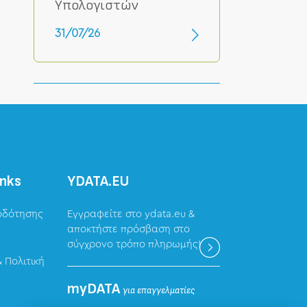
Υπολογιστών
31/07/26
inks
ΥDATA.EU
οδότησης
Εγγραφείτε στο ydata.eu &
αποκτήστε πρόσβαση στο
σύγχρονο τρόπο πληρωμής!
 Πολιτική
myDATA
για επαγγελματίες