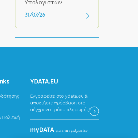
Υπολογιστών
31/07/26
inks
ΥDATA.EU
οδότησης
Εγγραφείτε στο ydata.eu &
αποκτήστε πρόσβαση στο
σύγχρονο τρόπο πληρωμής!
 Πολιτική
myDATA
για επαγγελματίες