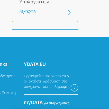
Υπολογιστών
31/07/26
inks
ΥDATA.EU
οδότησης
Εγγραφείτε στο ydata.eu &
αποκτήστε πρόσβαση στο
σύγχρονο τρόπο πληρωμής!
 Πολιτική
myDATA
για επαγγελματίες