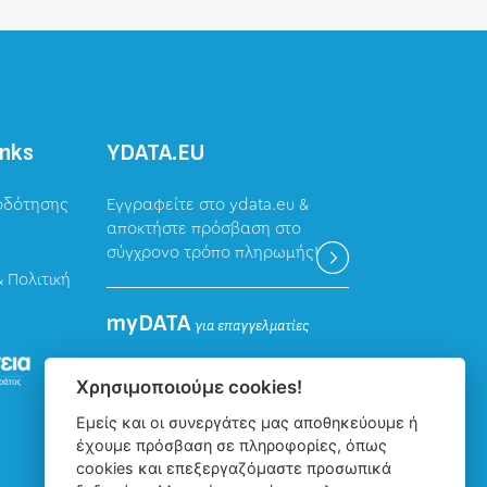
inks
ΥDATA.EU
οδότησης
Εγγραφείτε στο ydata.eu &
αποκτήστε πρόσβαση στο
σύγχρονο τρόπο πληρωμής!
 Πολιτική
myDATA
για επαγγελματίες
Καταχώρηση δεδομένων
Χρησιμοποιούμε cookies!
επαγγελματιών για την
Εμείς και οι συνεργάτες μας αποθηκεύουμε ή
ψηφιακή πλατφόρμα myDATA
έχουμε πρόσβαση σε πληροφορίες, όπως
της ΑΑΔΕ.
cookies και επεξεργαζόμαστε προσωπικά