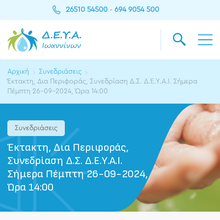
26510 54500
694 9054 500
-
Αρχική
Συνεδριάσεις
Έκτακτη, Δια Περιφοράς, Συνεδρίαση Δ.Σ. Δ.Ε.Υ.Α.Ι. Σήμερα
Πέμπτη 26-09-2024, Ώρα 14:00
Συνεδριάσεις
Έκτακτη, Δια Περιφοράς,
Συνεδρίαση Δ.Σ. Δ.Ε.Υ.Α.Ι.
Σήμερα Πέμπτη 26-09-2024,
Ώρα 14:00