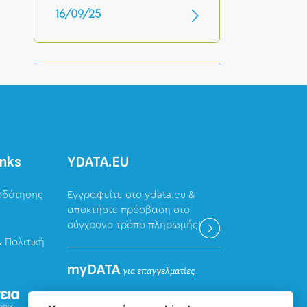
16/09/25
inks
ΥDATA.EU
οδότησης
Εγγραφείτε στο ydata.eu &
αποκτήστε πρόσβαση στο
σύγχρονο τρόπο πληρωμής!
 Πολιτική
myDATA
για επαγγελματίες
Καταχώρηση δεδομένων