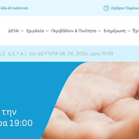
 454 45 Ιωάννινα
Ωράριο Ταμείων: 
ΔΕΥΑΙ
Εργαλεία
Περιβάλλον & Ποιότητα
Ενημέρωση
Έρ
Σ. Δ.Ε.Υ.Α.Ι. την ΔΕΥΤΕΡΑ 08_06_2026, ώρα 19:00
. την
α 19:00