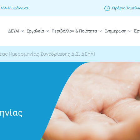
 454 45 Ιωάννινα
Ωράριο Ταμείων: 
ΔΕΥΑΙ
Εργαλεία
Περιβάλλον & Ποιότητα
Ενημέρωση
Έρ
έας Ημερομηνίας Συνεδρίασης Δ.Σ. ΔΕΥΑΙ
ηνίας