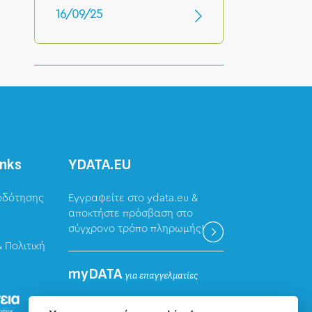
16/09/25
inks
ΥDATA.EU
οδότησης
Εγγραφείτε στο ydata.eu &
αποκτήστε πρόσβαση στο
σύγχρονο τρόπο πληρωμής!
 Πολιτική
myDATA
για επαγγελματίες
Καταχώρηση δεδομένων