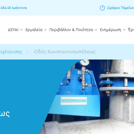
 454 45 Ιωάννινα
Ωράριο Ταμείων: 
ΔΕΥΑΙ
Εργαλεία
Περιβάλλον & Ποιότητα
Ενημέρωση
Έρ
οχέτευσης
Οδός Κωνσταντινουπόλεως
εως