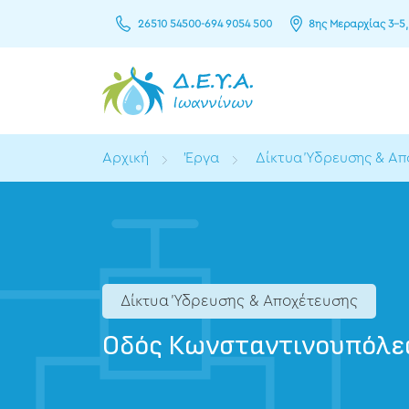
26510 54500
-
694 9054 500
8ης Μεραρχίας 3–5,
Αρχική
Έργα
Δίκτυα Ύδρευσης & Απ
Δίκτυα Ύδρευσης & Αποχέτευσης
Οδός Κωνσταντινουπόλ