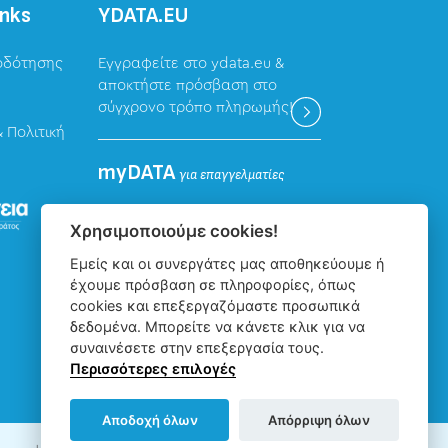
inks
ΥDATA.EU
οδότησης
Εγγραφείτε στο ydata.eu &
αποκτήστε πρόσβαση στο
σύγχρονο τρόπο πληρωμής!
 Πολιτική
myDATA
για επαγγελματίες
Καταχώρηση δεδομένων
Χρησιμοποιούμε cookies!
επαγγελματιών για την
Εμείς και οι συνεργάτες μας αποθηκεύουμε ή
ψηφιακή πλατφόρμα myDATA
έχουμε πρόσβαση σε πληροφορίες, όπως
της ΑΑΔΕ.
cookies και επεξεργαζόμαστε προσωπικά
δεδομένα. Μπορείτε να κάνετε κλικ για να
συναινέσετε στην επεξεργασία τους.
Περισσότερες επιλογές
Αποδοχή όλων
Απόρριψη όλων