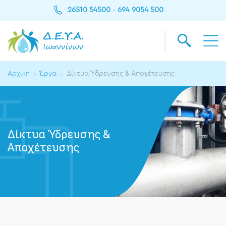
26510 54500
694 9054 500
-
Αρχική
Έργα
Δίκτυα Ύδρευσης & Αποχέτευσης
Δίκτυα Ύδρευσης &
Αποχέτευσης