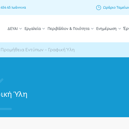
 454 45 Ιωάννινα
Ωράριο Ταμείων: 
ΔΕΥΑΙ
Εργαλεία
Περιβάλλον & Ποιότητα
Ενημέρωση
Έρ
Προμήθεια Εντύπων – Γραφική Ύλη
ική Ύλη