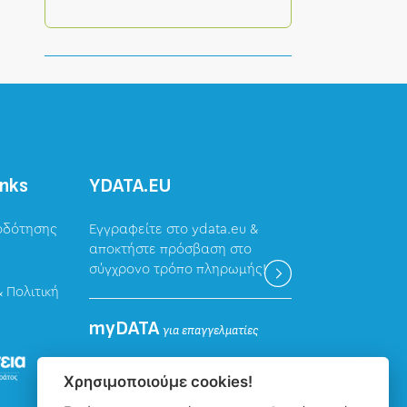
inks
ΥDATA.EU
οδότησης
Εγγραφείτε στο ydata.eu &
αποκτήστε πρόσβαση στο
σύγχρονο τρόπο πληρωμής!
 Πολιτική
myDATA
για επαγγελματίες
Καταχώρηση δεδομένων
Χρησιμοποιούμε cookies!
επαγγελματιών για την