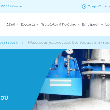
 454 45 Ιωάννινα
Ωράριο Ταμείων: 
ΔΕΥΑΙ
Εργαλεία
Περιβάλλον & Ποιότητα
Ενημέρωση
Έρ
οχέτευσης
Ηλεκτρομηχανολογικός Εξοπλισμός Επέκτασ
κού