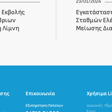
23/01/2024
 Εκβολής
Εγκατάστασ
βριων
Σταθμών Ελέ
 Λίμνη
Μείωσης Δι
ησης
Επικοινωνία
Χρήσιμα L
Εξυπηρέτηση Πελατών
Διακοπές Υδρ
Έργα