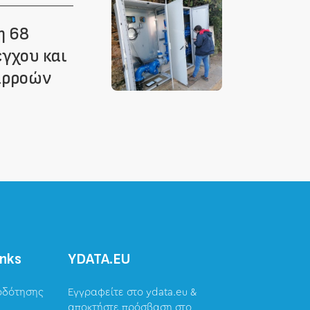
η 68
γχου και
αρροών
inks
ΥDATA.EU
οδότησης
Εγγραφείτε στο ydata.eu &
αποκτήστε πρόσβαση στο